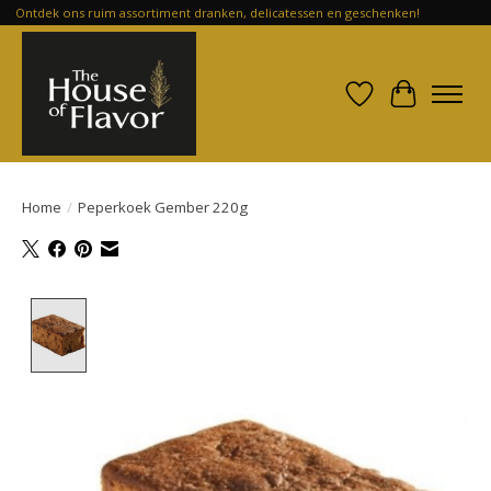
Ontdek ons ruim assortiment dranken, delicatessen en geschenken!
Verlanglijst
Winkelwa
Home
/
Peperkoek Gember 220g
Product image slideshow Items