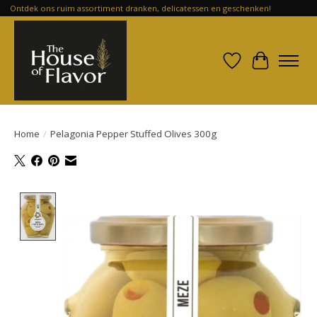
Ontdek ons ruim assortiment dranken, delicatessen en geschenken!
Verlanglijst
Winkelwa
Home
/
Pelagonia Pepper Stuffed Olives 300g
Product image slideshow Items