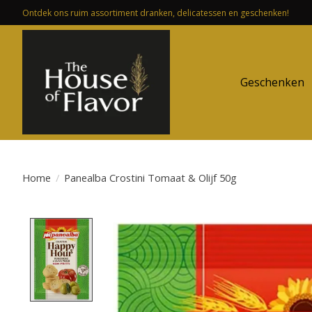
Ontdek ons ruim assortiment dranken, delicatessen en geschenken!
Geschenken
Home
/
Panealba Crostini Tomaat & Olijf 50g
Product image slideshow Items