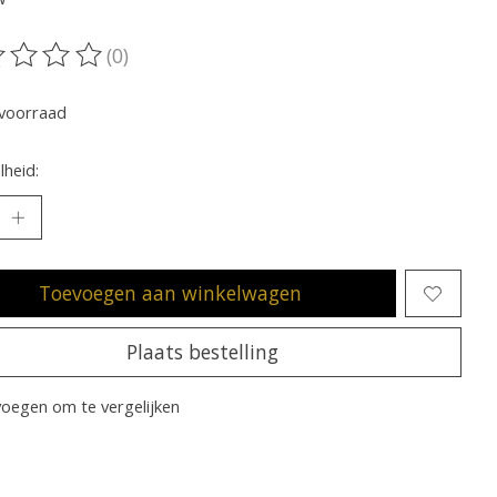
(0)
oordeling van dit product is
0
van de 5
voorraad
heid:
Toevoegen aan winkelwagen
Plaats bestelling
oegen om te vergelijken