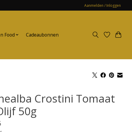
Aanmelden / Inloggen
n Food
Cadeaubonnen
nealba Crostini Tomaat
lijf 50g
5
w