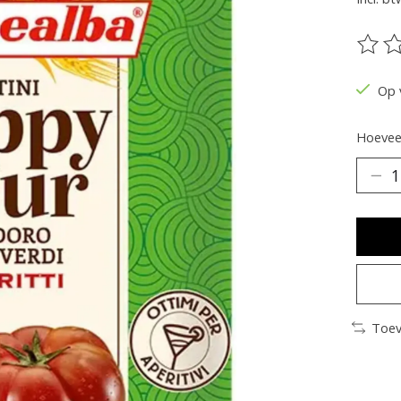
De be
Op 
Hoeveel
Toev