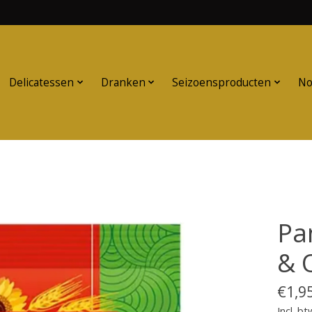
Delicatessen
Dranken
Seizoensproducten
No
Pa
& O
€1,9
Incl. bt