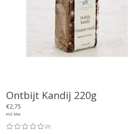
Ontbijt Kandij 220g
€2,75
Incl. btw
(0)
De beoordeling van dit product is
0
van de 5