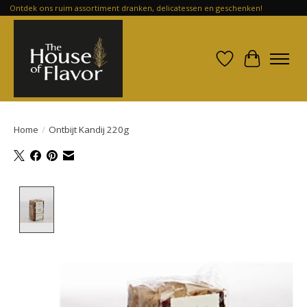
Ontdek ons ruim assortiment dranken, delicatessen en geschenken!
Verlanglijst
Winkelwa
Home
/
Ontbijt Kandij 220g
Product image slideshow Items