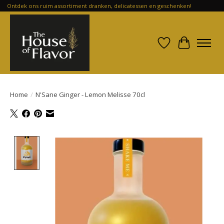
Ontdek ons ruim assortiment dranken, delicatessen en geschenken!
Verlanglijst
Winkelwa
Home
/
N'Sane Ginger - Lemon Melisse 70cl
Product image slideshow Items