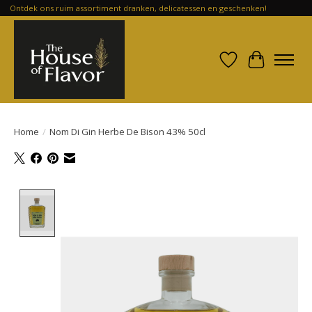
Ontdek ons ruim assortiment dranken, delicatessen en geschenken!
Verlanglijst
Winkelwa
Home
/
Nom Di Gin Herbe De Bison 43% 50cl
Product image slideshow Items