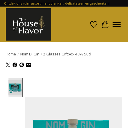
Ontdek ons ruim assortiment dranken, delicatessen en geschenken!
Verlanglijst
Winkelwa
Home
/
Nom Di Gin + 2 Glasses Giftbox 43% 50cl
Product image slideshow Items