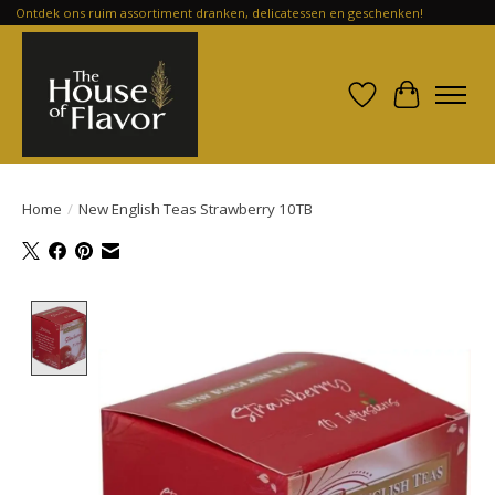
Ontdek ons ruim assortiment dranken, delicatessen en geschenken!
Verlanglijst
Winkelwa
Home
/
New English Teas Strawberry 10TB
Product image slideshow Items