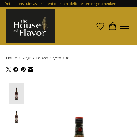
Ontdek ons ruim assortiment dranken, delicatessen en geschenken!
Verlanglijst
Winkelwa
Home
/
Negrita Brown 37,5% 70cl
Product image slideshow Items