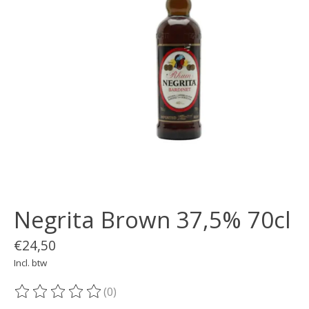
Negrita Brown 37,5% 70cl
€24,50
Incl. btw
(0)
De beoordeling van dit product is
0
van de 5