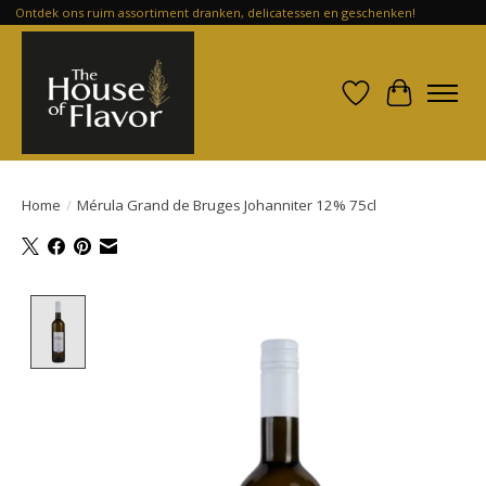
Ontdek ons ruim assortiment dranken, delicatessen en geschenken!
Verlanglijst
Winkelwa
Home
/
Mérula Grand de Bruges Johanniter 12% 75cl
Product image slideshow Items