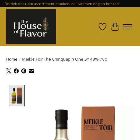
Ontdek ons ruim assortiment dranken, delicatessen en geschenken!
Verlanglijst
Winkelwa
Home
/
Meikle Tòir The Chinquapin One 5Y 48% 70cl
Product image slideshow Items