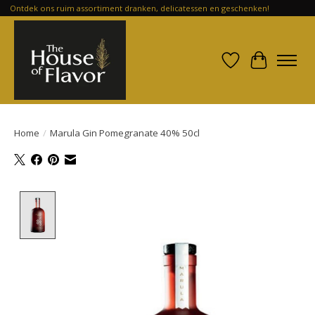
Ontdek ons ruim assortiment dranken, delicatessen en geschenken!
Verlanglijst
Winkelwa
Home
/
Marula Gin Pomegranate 40% 50cl
Product image slideshow Items