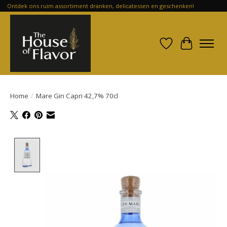
Ontdek ons ruim assortiment dranken, delicatessen en geschenken!
Verlanglijst
Winkelwa
Home
/
Mare Gin Capri 42,7% 70cl
Product image slideshow Items