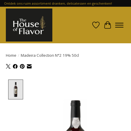
Ontdek ons ruim assortiment dranken, delicatessen en geschenken!
Verlanglijst
Winkelwa
Home
/
Madeira Collection N°2 19% 50cl
Product image slideshow Items