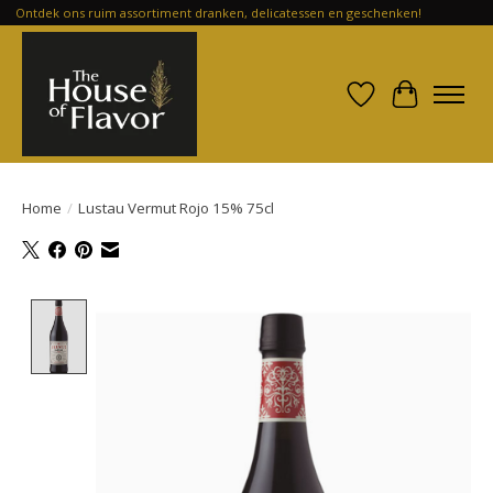
Ontdek ons ruim assortiment dranken, delicatessen en geschenken!
Verlanglijst
Winkelwa
Home
/
Lustau Vermut Rojo 15% 75cl
Product image slideshow Items