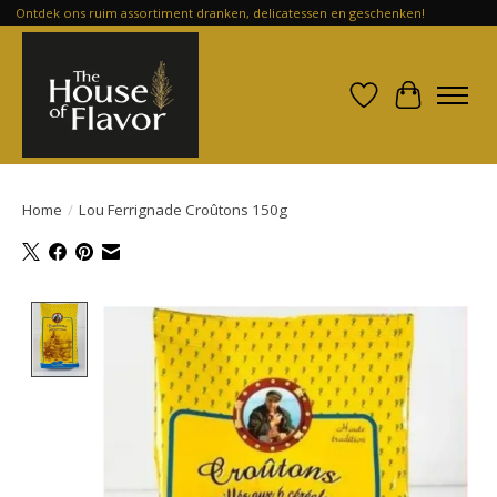
Ontdek ons ruim assortiment dranken, delicatessen en geschenken!
Verlanglijst
Winkelwa
Home
/
Lou Ferrignade Croûtons 150g
Product image slideshow Items