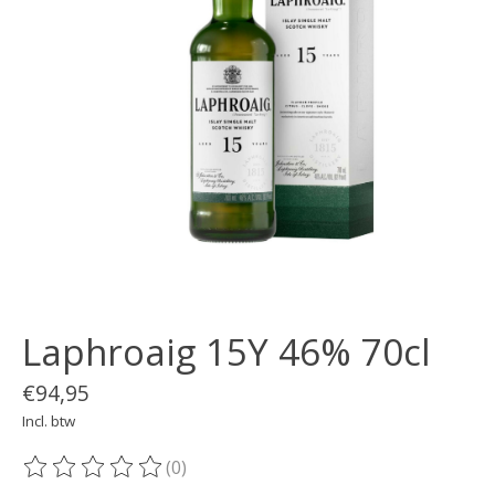
Laphroaig 15Y 46% 70cl
€94,95
Incl. btw
(0)
De beoordeling van dit product is
0
van de 5