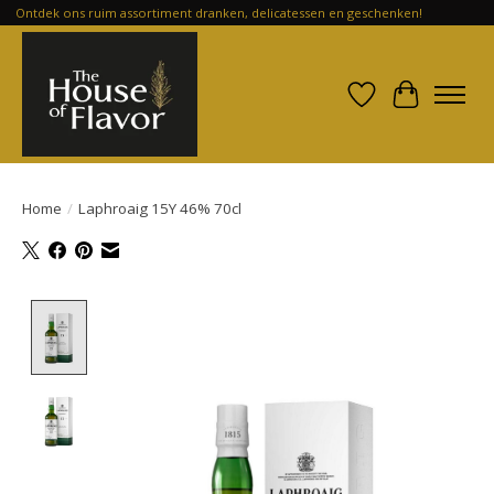
Ontdek ons ruim assortiment dranken, delicatessen en geschenken!
Verlanglijst
Winkelwa
Home
/
Laphroaig 15Y 46% 70cl
Product image slideshow Items