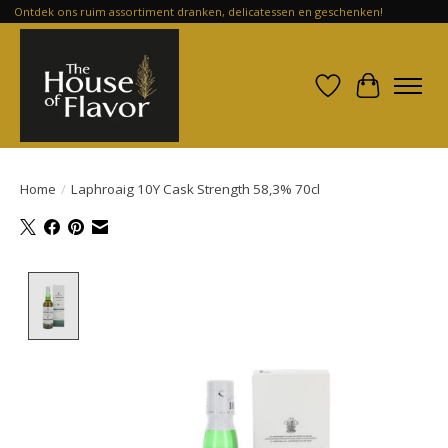
Ontdek ons ruim assortiment dranken, delicatessen en geschenken!
Verlanglijst
Winkelwa
Home
/
Laphroaig 10Y Cask Strength 58,3% 70cl
Product image slideshow Items