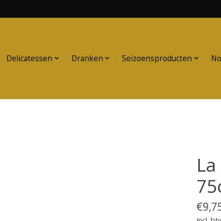
Delicatessen
Dranken
Seizoensproducten
No
La
75
€9,7
Incl. bt