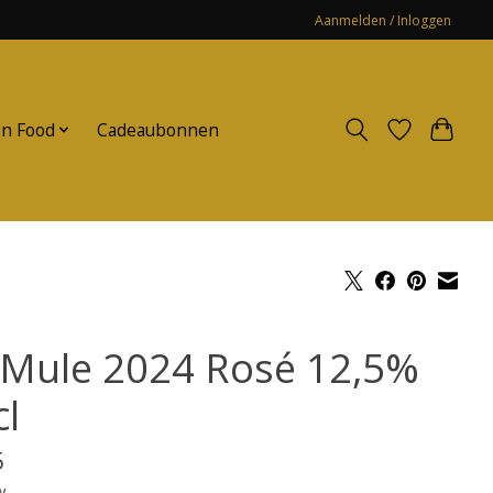
Aanmelden / Inloggen
n Food
Cadeaubonnen
 Mule 2024 Rosé 12,5%
cl
5
w