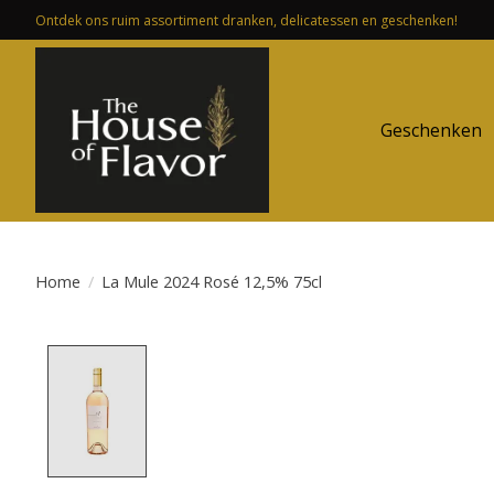
Ontdek ons ruim assortiment dranken, delicatessen en geschenken!
Geschenken
Home
/
La Mule 2024 Rosé 12,5% 75cl
Product image slideshow Items