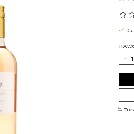
De be
Op 
Hoeveel
Toev