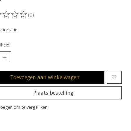
(0)
oordeling van dit product is
0
van de 5
voorraad
heid:
Toevoegen aan winkelwagen
Plaats bestelling
oegen om te vergelijken