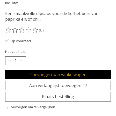
Incl. btw
Een smaakvolle dipsaus voor de liefhebbers van
paprika en/of chili.
(0)
De beoordeling van dit product is
0
van de 5
Op voorraad
Hoeveelheid:
Toevoegen aan winkelwagen
Aan verlanglijst toevoegen
Plaats bestelling
Toevoegen om te vergelijken