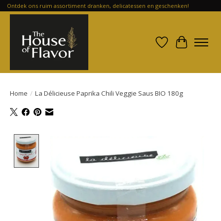
Ontdek ons ruim assortiment dranken, delicatessen en geschenken!
Verlanglijst
Winkelwa
Home
/
La Délicieuse Paprika Chili Veggie Saus BIO 180g
Product image slideshow Items