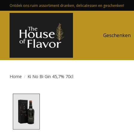
Ontdek ons ruim assortiment dranken, delicatessen en geschenken!
Geschenken
Home
/
Ki No Bi Gin 45,7% 70cl
Product image slideshow Items