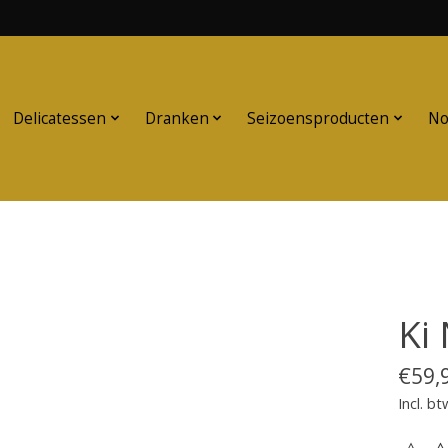
Delicatessen
Dranken
Seizoensproducten
No
Ki
€59,
Incl. bt