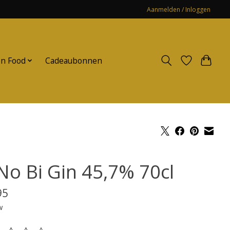
Aanmelden / Inloggen
n Food
Cadeaubonnen
 No Bi Gin 45,7% 70cl
95
w