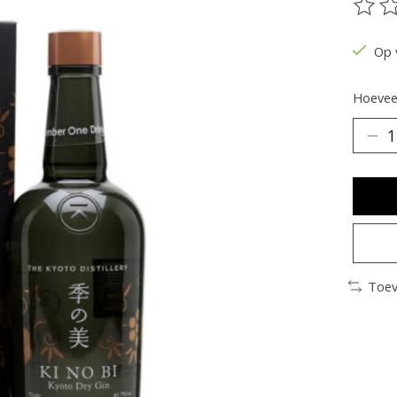
De be
Op 
Hoeveel
Toev