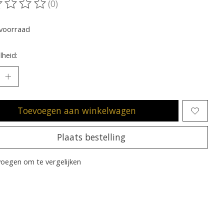
(0)
oordeling van dit product is
0
van de 5
voorraad
heid:
Toevoegen aan winkelwagen
Plaats bestelling
oegen om te vergelijken