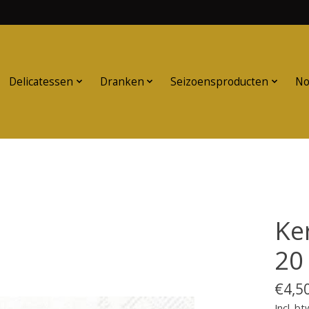
Delicatessen
Dranken
Seizoensproducten
No
Ke
20
€4,5
Incl. bt