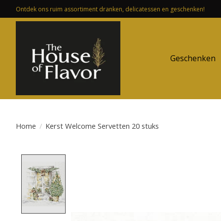
Ontdek ons ruim assortiment dranken, delicatessen en geschenken!
Geschenken
Home
/
Kerst Welcome Servetten 20 stuks
Product image slideshow Items