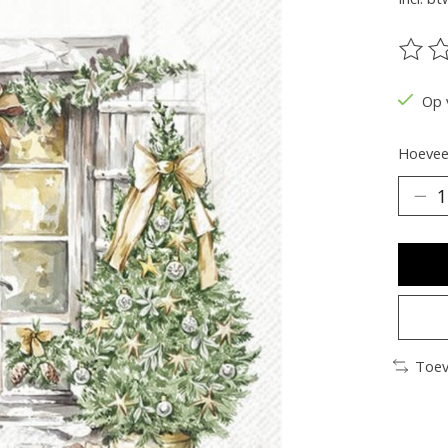
De be
Op 
Hoeveel
Toev