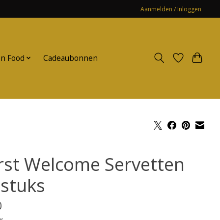
Aanmelden / Inloggen
n Food
Cadeaubonnen
rst Welcome Servetten
 stuks
0
w