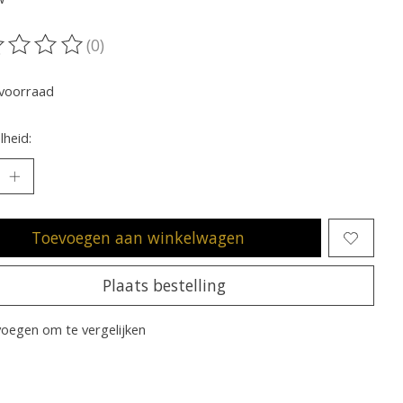
(0)
oordeling van dit product is
0
van de 5
voorraad
heid:
Toevoegen aan winkelwagen
Plaats bestelling
oegen om te vergelijken