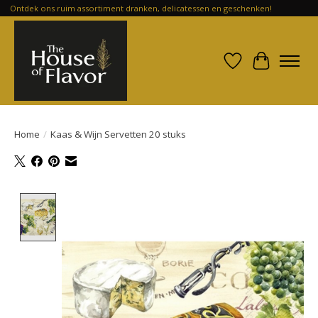
Ontdek ons ruim assortiment dranken, delicatessen en geschenken!
Verlanglijst
Winkelwa
Home
/
Kaas & Wijn Servetten 20 stuks
Product image slideshow Items