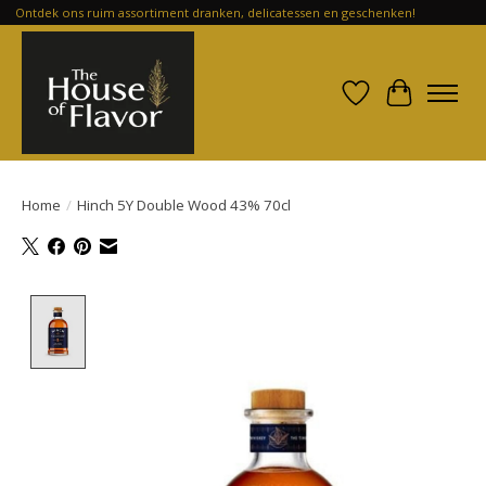
Ontdek ons ruim assortiment dranken, delicatessen en geschenken!
Verlanglijst
Winkelwa
Home
/
Hinch 5Y Double Wood 43% 70cl
Product image slideshow Items