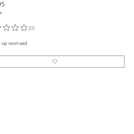
95
w
(0)
oordeling van dit product is
0
van de 5
t op voorraad