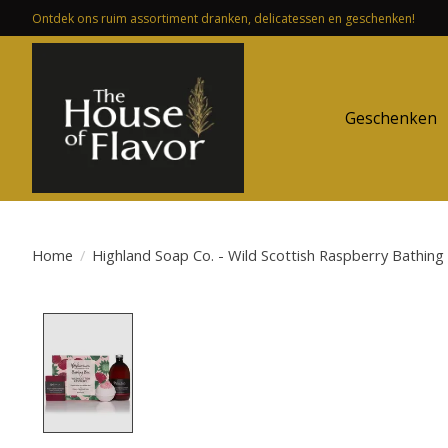
Ontdek ons ruim assortiment dranken, delicatessen en geschenken!
Geschenken
Home
/
Highland Soap Co. - Wild Scottish Raspberry Bathing
Product image slideshow Items