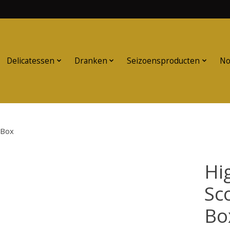
Delicatessen
Dranken
Seizoensproducten
No
 Box
Hi
Sc
Bo