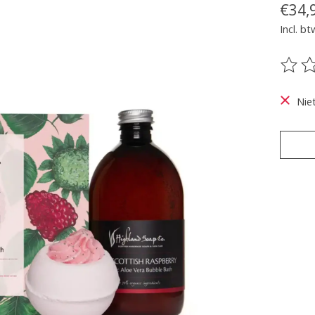
€34,
Incl. bt
De be
Nie