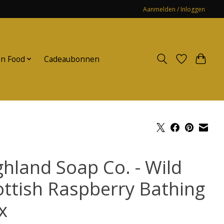
Aanmelden / Inloggen
n Food
Cadeaubonnen
ghland Soap Co. - Wild
ottish Raspberry Bathing
x