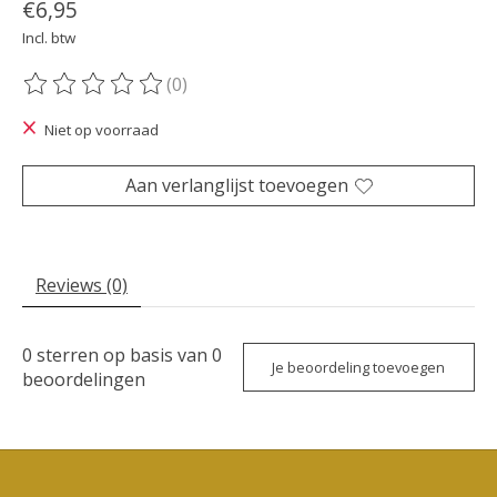
€6,95
Incl. btw
(0)
De beoordeling van dit product is
0
van de 5
Niet op voorraad
Aan verlanglijst toevoegen
Reviews (0)
0
sterren op basis van
0
Je beoordeling toevoegen
beoordelingen