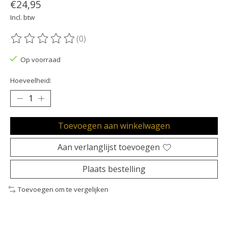
€24,95
Incl. btw
(0)
De beoordeling van dit product is
0
van de 5
Op voorraad
Hoeveelheid:
Toevoegen aan winkelwagen
Aan verlanglijst toevoegen
Plaats bestelling
Toevoegen om te vergelijken