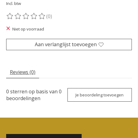
Incl. btw
(0)
De beoordeling van dit product is
0
van de 5
Niet op voorraad
Aan verlanglijst toevoegen
Reviews (0)
0
sterren op basis van
0
Je beoordeling toevoegen
beoordelingen