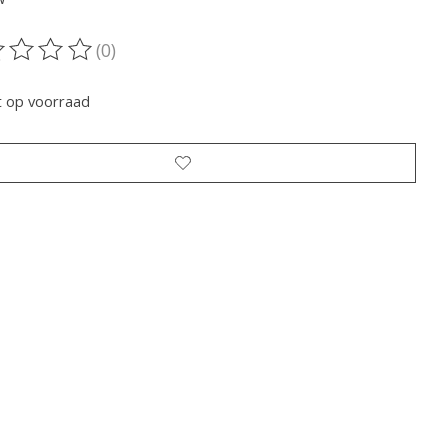
(0)
oordeling van dit product is
0
van de 5
t op voorraad