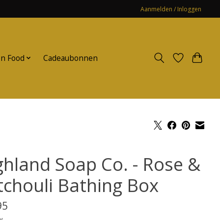
Aanmelden / Inloggen
n Food
Cadeaubonnen
ghland Soap Co. - Rose &
tchouli Bathing Box
95
w