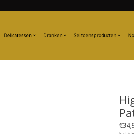
Delicatessen
Dranken
Seizoensproducten
No
Hi
Pa
€34,
Incl. bt