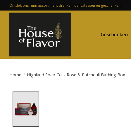
Ontdek ons ruim assortiment dranken, delicatessen en geschenken!
Geschenken
Home
/
Highland Soap Co. - Rose & Patchouli Bathing Box
Product image slideshow Items