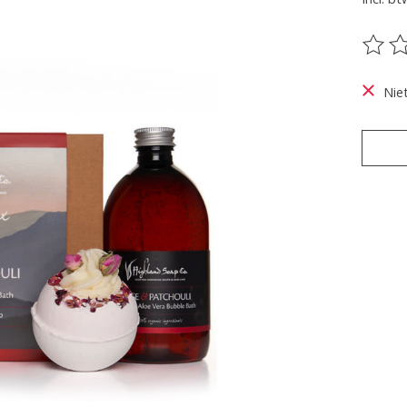
De be
Nie