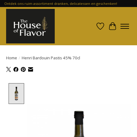
Ontdek ons ruim assortiment dranken, delicatessen en geschenken!
Verlanglijst
Winkelwa
Home
/
Henri Bardouin Pastis 45% 70cl
Product image slideshow Items