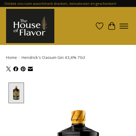
Ontdek ons ruim assortiment dranken, delicatessen en geschenken!
Verlanglijst
Winkelwa
Home
/
Hendrick's Oasium Gin 43,4% 70cl
Product image slideshow Items