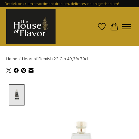
Ontdek ons ruim assortiment dranken, delicatessen en geschenken!
Verlanglijst
Winkelwa
Home
/
Heart of Flemish 23 Gin 49,3% 70cl
Product image slideshow Items