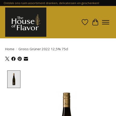
Ontdek ons ruim assortiment dranken, delicatessen en geschenken!
Verlanglijst
Winkelwa
Home
/
Groiss Grüner 2022 12,5% 75cl
Product image slideshow Items