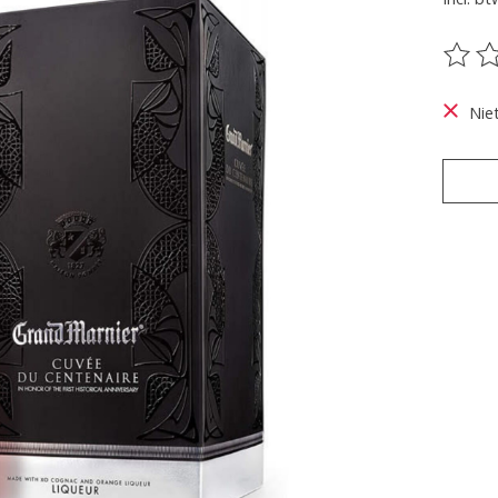
De be
Nie