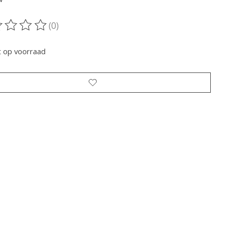
(0)
oordeling van dit product is
0
van de 5
t op voorraad