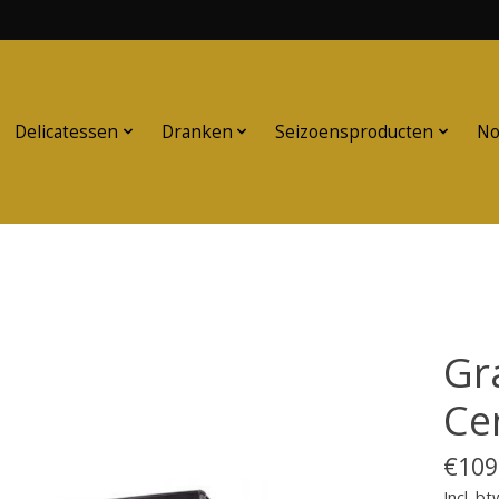
Delicatessen
Dranken
Seizoensproducten
No
Gr
Ce
€109
Incl. bt