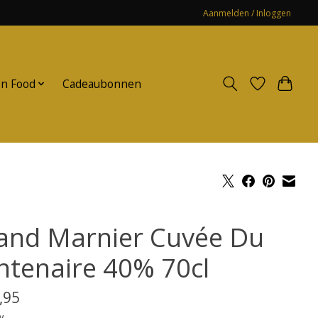
Aanmelden / Inloggen
n Food
Cadeaubonnen
and Marnier Cuvée Du
ntenaire 40% 70cl
,95
w