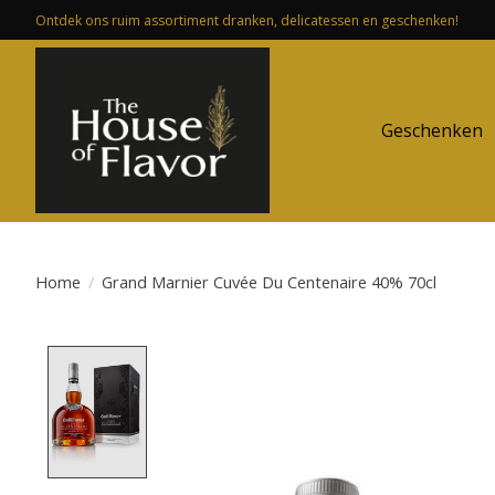
Ontdek ons ruim assortiment dranken, delicatessen en geschenken!
Geschenken
Home
/
Grand Marnier Cuvée Du Centenaire 40% 70cl
Product image slideshow Items