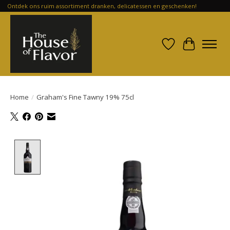
Ontdek ons ruim assortiment dranken, delicatessen en geschenken!
Verlanglijst
Winkelwa
Home
/
Graham's Fine Tawny 19% 75cl
Product image slideshow Items