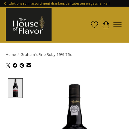
Ontdek ons ruim assortiment dranken, delicatessen en geschenken!
Verlanglijst
Winkelwa
Home
/
Graham's Fine Ruby 19% 75cl
Product image slideshow Items