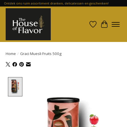
Ontdek ons ruim assortiment dranken, delicatessen en geschenken!
Verlanglijst
Winkelwa
Home
/
Graci Muesli Fruits 500g
Product image slideshow Items