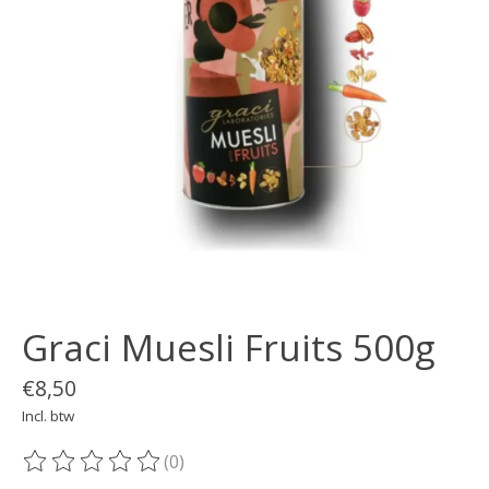
Graci Muesli Fruits 500g
€8,50
Incl. btw
(0)
De beoordeling van dit product is
0
van de 5