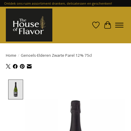
Ontdek ons ruim assortiment dranken, delicatessen en geschenken!
Verlanglijst
Winkelwa
Home
/
Genoels-Elderen Zwarte Parel 12% 75cl
Product image slideshow Items