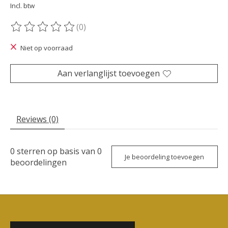
Incl. btw
(0)
De beoordeling van dit product is
0
van de 5
Niet op voorraad
Aan verlanglijst toevoegen
Reviews (0)
0
sterren op basis van
0
Je beoordeling toevoegen
beoordelingen