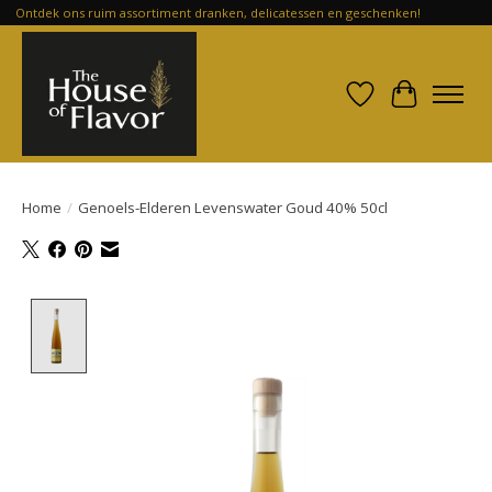
Ontdek ons ruim assortiment dranken, delicatessen en geschenken!
Verlanglijst
Winkelwa
Home
/
Genoels-Elderen Levenswater Goud 40% 50cl
Product image slideshow Items