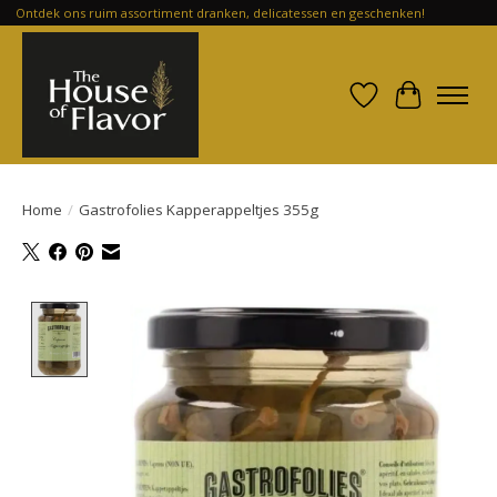
Ontdek ons ruim assortiment dranken, delicatessen en geschenken!
Verlanglijst
Winkelwa
Home
/
Gastrofolies Kapperappeltjes 355g
Product image slideshow Items