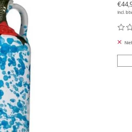
€44,
Incl. bt
De be
Nie