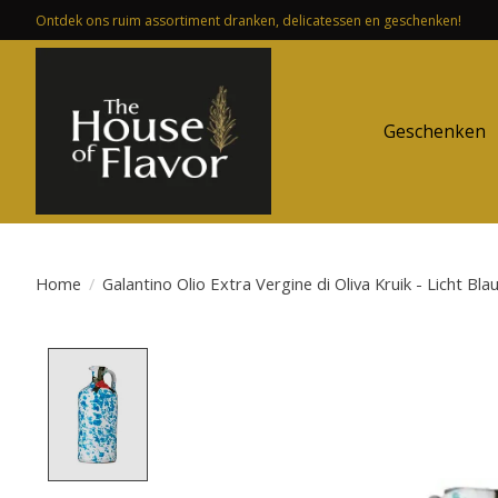
Ontdek ons ruim assortiment dranken, delicatessen en geschenken!
Geschenken
Home
/
Galantino Olio Extra Vergine di Oliva Kruik - Licht Bl
Product image slideshow Items