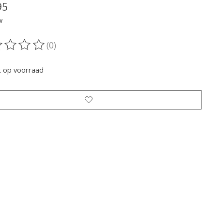
95
w
(0)
oordeling van dit product is
0
van de 5
t op voorraad