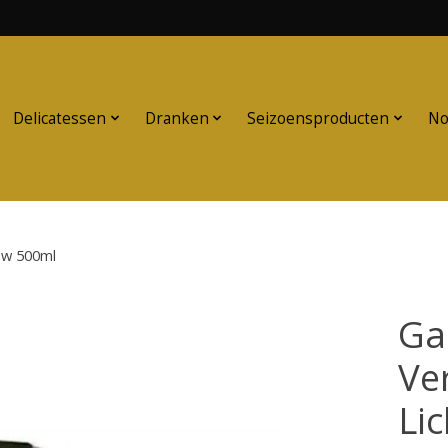
Delicatessen
Dranken
Seizoensproducten
No
auw 500ml
Ga
Ver
Li