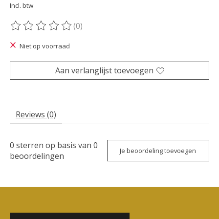
Incl. btw
(0)
De beoordeling van dit product is
0
van de 5
Niet op voorraad
Aan verlanglijst toevoegen
Reviews (0)
0
sterren op basis van
0
Je beoordeling toevoegen
beoordelingen