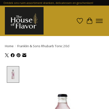
Ontdek ons ruim assortiment dranken, delicatessen en geschenken!
Verlanglijst
Winkelwa
Home
/
Franklin & Sons Rhubarb Tonic 20cl
Product image slideshow Items