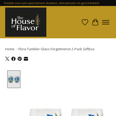
Ontdek ons ruim assortiment dranken, delicatessen en geschenken!
Verlanglijst
Winkelwa
Home
/
Flora Tumbler Glass Forgetmenot 2-Pack Giftbox
Product image slideshow Items