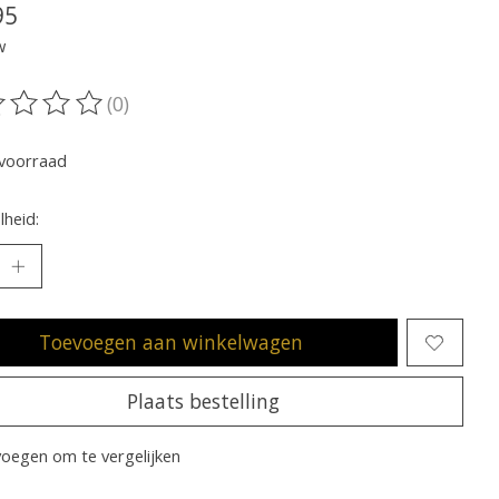
95
w
(0)
oordeling van dit product is
0
van de 5
voorraad
heid:
Toevoegen aan winkelwagen
Plaats bestelling
oegen om te vergelijken