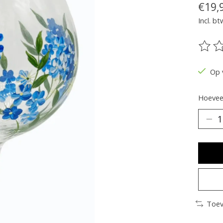
€19,
Incl. bt
De be
Op 
Hoeveel
Toev