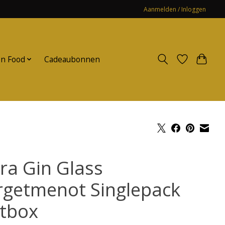
Aanmelden / Inloggen
n Food
Cadeaubonnen
ora Gin Glass
rgetmenot Singlepack
ftbox