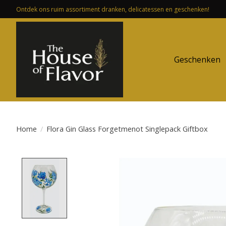
Ontdek ons ruim assortiment dranken, delicatessen en geschenken!
Geschenken
Home
/
Flora Gin Glass Forgetmenot Singlepack Giftbox
Product image slideshow Items