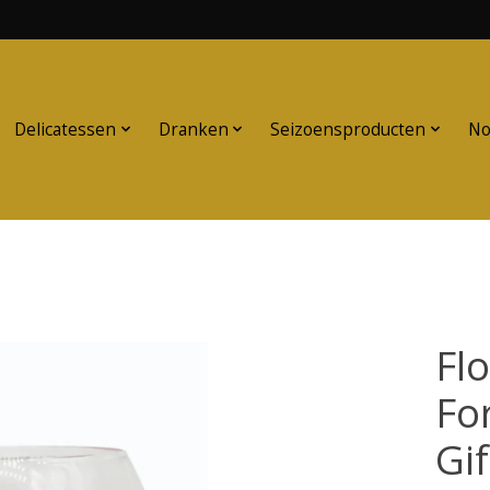
Delicatessen
Dranken
Seizoensproducten
No
Fl
Fo
Gi