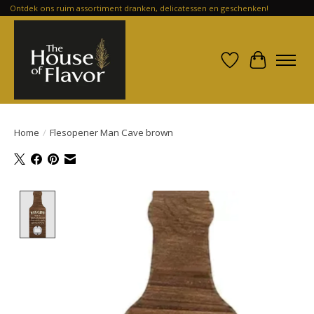
Ontdek ons ruim assortiment dranken, delicatessen en geschenken!
Verlanglijst
Winkelwa
Home
/
Flesopener Man Cave brown
Product image slideshow Items