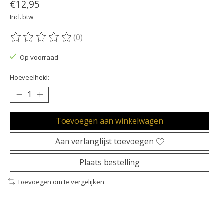
€12,95
Incl. btw
(0)
De beoordeling van dit product is
0
van de 5
Op voorraad
Hoeveelheid:
Toevoegen aan winkelwagen
Aan verlanglijst toevoegen
Plaats bestelling
Toevoegen om te vergelijken