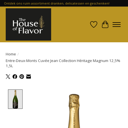
Ontdek ons ruim assortiment dranken, delicatessen en geschenken!
Verlanglijst
Winkelwa
Home
/
Entre-Deux-Monts Cuvée Jean Collection Héritage Magnum 12,5%
1,5L
Product image slideshow Items