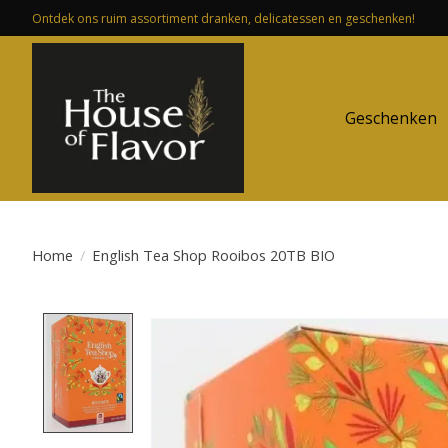
Ontdek ons ruim assortiment dranken, delicatessen en geschenken!
Geschenken
Home
/
English Tea Shop Rooibos 20TB BIO
Product image slideshow Items