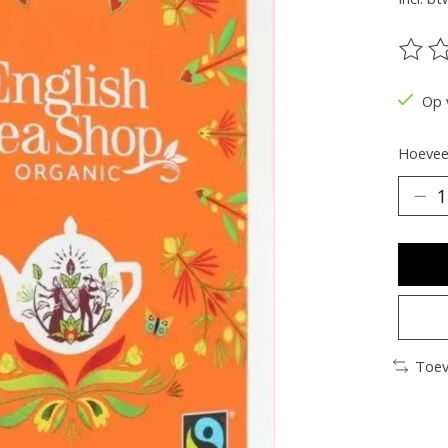
De be
Op 
Hoeveel
Toev