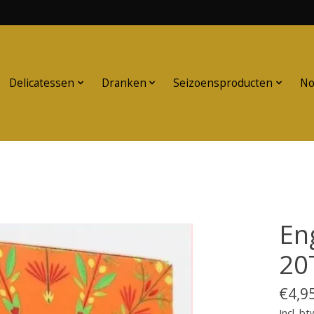
Delicatessen
Dranken
Seizoensproducten
No
En
20
€4,9
Incl. bt