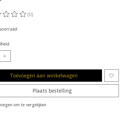
(0)
oordeling van dit product is
0
van de 5
voorraad
heid:
Toevoegen aan winkelwagen
Plaats bestelling
oegen om te vergelijken