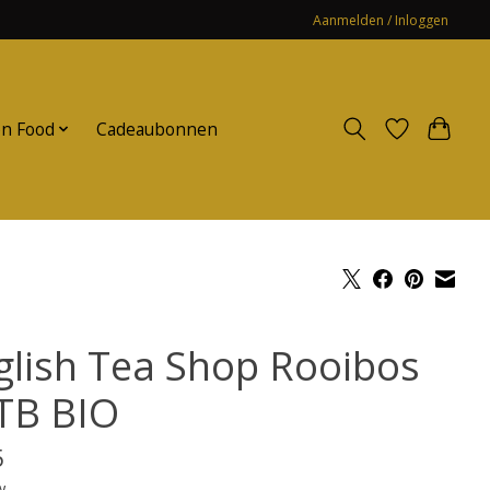
Aanmelden / Inloggen
n Food
Cadeaubonnen
glish Tea Shop Rooibos
TB BIO
5
w