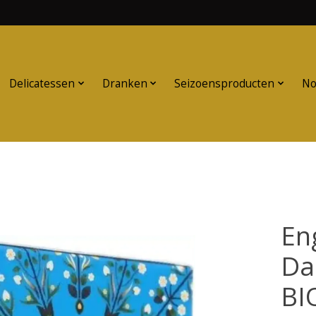
Delicatessen
Dranken
Seizoensproducten
No
En
Da
BI