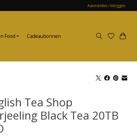
Aanmelden / Inloggen
n Food
Cadeaubonnen
glish Tea Shop
rjeeling Black Tea 20TB
O