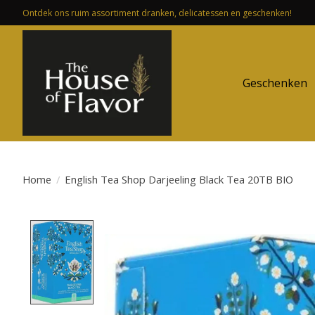
Ontdek ons ruim assortiment dranken, delicatessen en geschenken!
Geschenken
Home
/
English Tea Shop Darjeeling Black Tea 20TB BIO
Product image slideshow Items