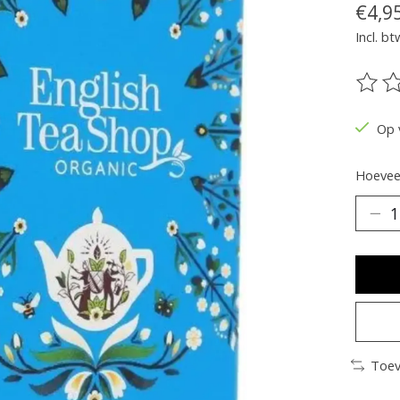
€4,9
Incl. bt
De be
Op 
Hoeveel
Toev