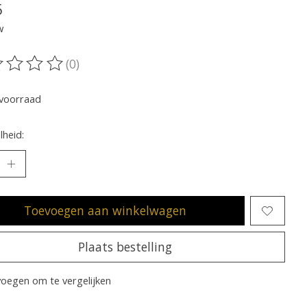
5
w
(0)
oordeling van dit product is
0
van de 5
voorraad
heid:
Toevoegen aan winkelwagen
Plaats bestelling
oegen om te vergelijken